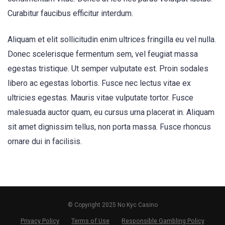
Curabitur faucibus efficitur interdum.
Aliquam et elit sollicitudin enim ultrices fringilla eu vel nulla.
Donec scelerisque fermentum sem, vel feugiat massa
egestas tristique. Ut semper vulputate est. Proin sodales
libero ac egestas lobortis. Fusce nec lectus vitae ex
ultricies egestas. Mauris vitae vulputate tortor. Fusce
malesuada auctor quam, eu cursus urna placerat in. Aliquam
sit amet dignissim tellus, non porta massa. Fusce rhoncus
ornare dui in facilisis.
© Copyright 2025 No Kyc Casino
Privacy Policy
Terms of Use
Responsible Gambling Policy